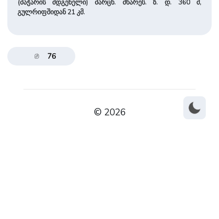
(მაჭარის მდგენელი) მარცხ. მხარეს. ზ. დ. 360 მ,
გულრიფშიდან 21 კმ.
76
© 2026