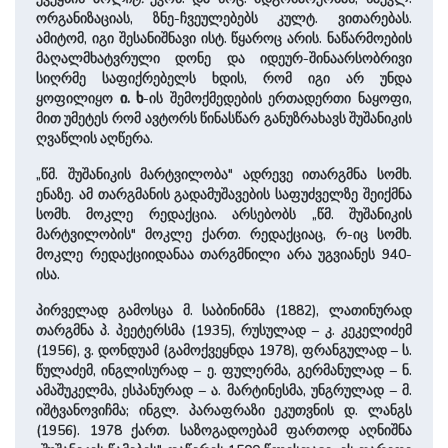
ორგანიზაციას, ზნე-ჩვეულებებს კულტ. ვითარებას.
ამიტომ, იგი შესანიშნავი ისტ. წყაროც არის. ნაწარმოების
მაღალმხატვრული დონე და იდეურ-შინაარსობრივი
სიღრმე საფიქრებელს ხდის, რომ იგი არ უნდა
ყოფილიყო
ი. ხ
-ის შემოქმედების ერთადერთი ნაყოფი,
მით უმეტეს რომ ავტორს წინასწარ განუზრახავს შუშანიკის
ღვაწლის აღწერა.
„წმ. შუშანიკის მარტვილობა" ადრევე ითარგმნა სომხ.
ენაზე. ამ თარგმანის გადამუშავების საფუძველზე შეიქმნა
სომხ. მოკლე რედაქცია. არსებობს „წმ. შუშანიკის
მარტვილობის" მოკლე ქართ. რედაქციაც, რ-იც სომხ.
მოკლე რედაქციიდანაა თარგმნილი არა უგვიანეს 940-
ისა.
პირველად გამოსცა მ. საბინინმა (1882), ლათინურად
თარგმნა პ. პეეტერსმა (1935), რუსულად – კ. კეკელიძემ
(1956), ვ. დონდუამ (გამოქვეყნდა 1978), ფრანგულად – ს.
წულაძემ, ინგლისურად – ე. ფულერმა, გერმანულად – ნ.
ამაშუკელმა, ესპანურად – ა. მარტინესმა, უნგრულად – მ.
იშტვანოვიჩმა; ინგლ. პარაფრაზი ეკუთვნის დ. ლანგს
(1956). 1978 ქართ. საზოგადოებამ ფართოდ აღნიშნა