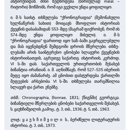
ანტიოქიიდან. მისი ზედწოდე­ბა (სირიულად malal –
რიტორი) მოწმობს, რომ იგი ვექილი უნდა ყოფილიყო.
ი. მ-ს საისტ. თხზუ­ლება "ქრონოგრაფია" (შე­მონა­ხული
ხელნაწერის სა­ხით) მო­იცავს მსოფლიო ისტორიას
ქვეყნის დასაბამიდან 553-მდე (მაგრამ ფიქრობენ, რომ ის
574-მდე უნდა ყოფილიყო მისული). ი. მ-ს
"ქრონოგრაფია" ფართოდ იყო საზ-ბაში გავრცელებული
და მას იყე­ნებდნენ შემდგომი დროის მწერ­ლები. თხზუ­
ლებაში არის საინტერესო ცნობები სლავური ქვეყნების
ისტორიისათვის, აგრეთვე სა­ქართვ. ისტორიის, კერძოდ,
VI ს-ში დას. სა­ქარ­თველოს ურთიერთობის შე­სა­ხებ
ბიზანტია-ირანთან. ი. მ. აღნიშნავს, რომ 527–535 იბერიის
მეფე იყო ძამანარძე. ამ ცნობით დასტურდება ქართლში
მეფეების არსებობა VI ს-ში. თხზუ­ლე­ბა თარგმნილია
სლავურ და ქართ. ენებზე.
თხზ.
: Chronographia, Bonnae, 1831; [წიგნში] გეორგიკა.
ბიზანტიელი მწერლების ცნობები სა­ქარ­თვე­ლოს შე­სა­ხებ,
ს. ყაუხჩი­შვი­ლის
გამოც.
, ტ. 3, თბ., 1936; ტ. 5, თბ., 1963.
ლიტ.
: ყ ა უ ხ ჩ ი ­შ ვ ი ­ლ ი ს., ბერძნული ლი­ტე­რა­ტუ­რის
ისტორია, ტ. 3, თბ., 1973.