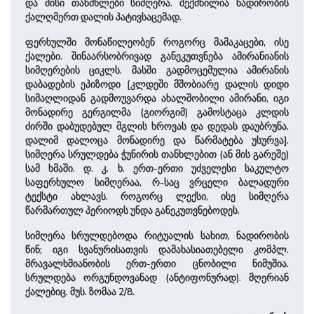
და მისი თანმხლები სიმღერა. შექმნილია ნადირობის
ქალღმერთ დალის პატივსაცემად.
ფერხულში მონაწილეობენ როგორც მამაკაცები, ისე
ქალები. შინაარსობრივად განეკუთვნება ამირანიანის
სიმღერების ციკლს. მასში გადმოცემულია ამირანის
დაბადების ეპიზოდი [კლდეში მშობიარე დალის დიდი
სიმაღლიდან გადმოუვარდა ახალშობილი ამირანი, იგი
მონადირე გერგილმა (გიორგიმ) გამოსტაცა კლდის
ძირში დაბუდებულ მგლის ხროვას და დედას დაუბრუნა.
დალიმ დალოცა მონადირე და წარმატება უსურვა].
სიმღერა სრულდება ჭუნირის თანხლებით (ან მის გარეშე)
სამ ხმაში. დ. კ. ხ. ერთ-ერთი უძველესი საკულტო
საფერხულო სიმღერაა, რ-საც ვრცელი ბალადური
ტექსტი ახლავს. როგორც ლექსი, ისე სიმღერა
წარმართულ პერიოდს უნდა განეკუთვნებოდეს.
სიმღერა სრულდებოდა რიტუალის სახით, ნადირობის
წინ; იგი სვანურისათვის დამახასიათებელი კომპლ.
მრავალხმიანობის ერთ-ერთი ცნობილი ნიმუშია.
სრულდება ორგუნდოვანად (ანტიფონურად). მღერიან
ქალებიც. მუს. ზომაა 2/8.