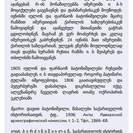
აჯანყებამ, რ-ის მონაწილეებმა იმერეთში ი. ბ-ს
მოციქულები გაუგზავნეს და დახმარებისაკენ მოუწოდეს.
ივნისში იულონ და ფარნაოზ ბატონიშვილები მცირე
რაზმით იმერეთიდან ქართლის საზღვრებისაკენ
წამოვიდნენ და აჯანყებულ მთიანეთში გაჭრას
ცდილობდნენ, მაგრამ ეს ვერ მოახერხეს და ­კვლავ
იმერეთისკენ გაბრუნდნენ. 24 ივნისს მათ იმერეთში,
ქართლის საზღვართან, ულევის ეწერში მოულოდნელად
თავს დაესხა სურამის რუსთა რაზმი. ი. ბ. შეიპყრეს და
თბილისში ჩამოიყვანეს.
1805 იულონ და ფარნაოზ ბატონიშვილები რუსეთში
გადაასახლეს. ი. ბ. თავდაპირველად, როგორც პატიმარი,
ტულაში იმყოფე­ბოდა. 1806 გაათავისუფლეს და
პეტერბურგში დასახლდა. დაკრძალულია იქვე,
ალექსანდრე ნეველის ლავრის იოანე ოქროპირის
ეკლესიაში.
წყარო:
დავით ბატონიშვი­ლი, მასალები სა­ქარ­თვე­ლოს
ისტორიისათვის, ტფ., 1906; Акты Кавказской
археографической комиссии, т. 1–2, Тфл., 1866–68.
ლიტ.
: ბ ე რ ძ ე ნ ი ­შ ვ ი ­ლ ი ნ., სა­ქართვე­ლოს ისტორიის