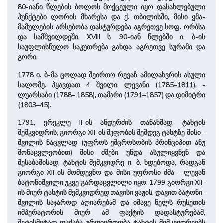
80-იანი წლების ბოლოს მოქცეული იყო დასახლებული
პუნქტები ლორის მხარესა და ქ. თბილისში, მისი ყმა-
მამულების არსებობა დასტურდება აგრეთვე სოფ. ორბსა
და სამშვილდეში. XVIII ს. 90-იან წლებში ი. ბ-ის
საუფლისწულო საკუთრება გახდა აგრეთვე სურამი და
გორი.
1778 ი. ბ-მა ცოლად ­შეირთო რევაზ ამილახვრის ასული
სალომე. ჰყავდათ 4 ­შვი­ლი: ლე­ვა­ნი (1785–1811), ­
ლუარსაბი (1788– 1858), თამარი (1791–1857) და დიმიტრი
(1803–45).
1791, ერეკლე II-ის ანდერძის თანახმად, ტახტის
მემკვიდრის, გიორგი XII-ის მეფობის შემდეგ ტახტზე მისი ­
შვი­ლის ნაცვლად (უფროს-უმცროსობის პრინციპით ანუ
მონაცვლეობით) მისი ძმები უნდა ასულიყვნენ და
შესაბამისად, ტახტის მემკვიდრე ი. ბ. ხდებოდა, რადგან
გიორგი XII-ის მომდევნო და მისი უფროსი ძმა – ლევან
ბატონი­შვი­ლი უკვე გარდაცვლილი იყო. 1799 გიორგი XII-
ის მიერ ტახტის მემკვიდრედ თავისი ვაჟის, დავით ბატონი­
შვი­ლის საჯაროდ აღიარებამ და იმავე წელს რუსეთის
იმპერატორის მიერ ამ ფაქტის დადასტურებამ,
მეტისმეტად დაძაბა ურთიერთობა ტახტის მემკვიდრეებს