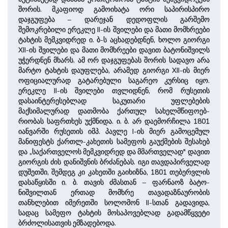
შორის. მკაფიოდ გამოიხატა ორი სა­პი­რის­პი­რო
დაჯგუფება – დარეჯან დედოფლის გარშემო
შემოკრებილი ერეკლე II-ის შვილები და მათი მომხრეები
ტახტის მემკვიდრედ ი. ბ-ს აცხადებდნენ, ხოლო გიორგი
XII-ის შვილები და მათი მომხრეები დავით ბატონიშვილს
უჭერდნენ მხარს. ამ ორ დაჯგუფებას შორის სადავო არა
მარტო ტახტის დაუფლება, არამედ გიორგი XII-ის მიერ
ოფიციალურად გატარებული სა­გარეო კურსიც იყო.
ერეკლე II-ის შვილები თვლიდნენ, რომ რუსეთის
დასაინტერესებლად საკუთარი უფ­ლებების
მაქსიმალურად დათმო­ბა ქართულ სახელმწიფოებ­
რიობას საფრთხეს უქმნიდა. ი. ბ. არ დაემორჩილა 1801
იანვარში რუსეთის იმპ. პავლე I-ის მიერ გამოცემულ
მანიფესტს ქართლ-კა­ხეთის სამეფოს გაუქმების შე­სა­ხებ
და „სა­ქარ­თველოს მემკვიდრედ და მმართველად" დავით
გიორგის ძის დანიშვნის ბრძანებას. იგი თავდაპირველად
დუშეთში, შემდეგ კი კახეთში გაიხიზნა, 1801 თებერვლის
დასაწყისში ი. ბ. თავის ძმასთან – ფარნაოზ ბატო­
ნიშვილთან ერთად მომხრე თავადაზნაურობის
თანხლებით იმერეთში სოლომონ II-სთან გადავიდა,
სადაც სამეფო ტახტის მოსაპოვებლად გადამწყვეტი
ბრძო­ლისათვის ემზადებოდა.