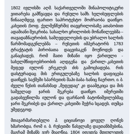
1802 ივლისში აღმ. სა­ქართვე­ლოში შინაპოლიტიკური
ვითარება გამწვავდა და რუსული სამხ. ხე­ლი­სუფ­ლე­ბის
წინააღმდეგ ფართო საპროტესტო მოძრა­ობა დაიწყო.
კახეთის (სოფ. ქელმენჩურში) თავყრილობაზე ათასობით
ადამიანი შეიკრიბა. სახალხო ყრილობის მონაწილეებმა –
თავადაზნაურობის, სამღვდელოების და უბრალო ხალხის
წარმომადგენლებმა – რუსეთის იმპერატორს 1783
ტრაქტატის პირობათა დაცვისაკენ მოუწოდეს და
განაცხადეს, რომ მათი მიზანი იყო ქართული ­
სახელმწიფოებრიობის აღდგენა და ქართლ-კახეთის
მეფედ იულონ ერეკლეს ძის გამოცხადება, რის
დასტურადაც მის ერთგულებაზე ხალხის დაფიცება
დაიწყეს. საქმეში სპარსეთის შაჰი ბაბა-ხანიც ჩაერთო, ი. ბ.
ძველი წესის თანახმად „მეფედაც" კი დაამტკიცა და მის
საშველად ჯარის შეკრება დაიწყო. იმერეთში
გადახვეწილმა იულონ და ფარნაოზ ბატონიშვილებმაც
ჯარი შეკრიბეს და ქართლ-კახეთში შეჭრა სცადეს, თუმცა
უშედეგოდ.
მთავარმართებელი პ. ციციანოვი ყოველ ღონეს
ხმარობდა, რომ ი. ბ. რუსეთში წასვლაზე დაეთანხმებინა,
მაგრამ მიზანს ვერ მიაღწია. 1804 იფეთქა მთიულეთის