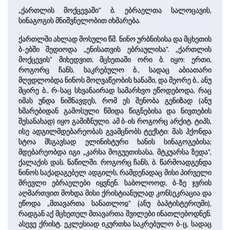
„ქართლის მოქცევაში“ ბ. ებრაელთა სალოცავის,
სინაგოგის მნიშვნელობით იხმარება.
ქართლში ახლად მოსული წმ. ნინო ურბნისისა და მცხეთის
ბ-ებში შედიოდა „ენისათვის ებრაულისა“. „ქართლის
მოქცევის“ მიხედვით, მცხეთაში ორი ბ. იყო: ერთი,
როგორც ჩანს, საკრებულო ბ., სადაც აბიათარი
მღვდლობდა ნინოს მოღვაწეობის ხანაში, და მეორე ბ., ანუ
მცირე ბ., რ-საც სხვანაირად სამარხვო ეწოდებოდა, რაც
იმას უნდა ნიშნავდეს, რომ ეს შენობა გენიზად (ანუ
ხმარებიდან გამოსული წმიდა წიგნებისა და ნივთების
შესანახად) იყო გამიზნული. ამ ბ-ის როგორც არქიტ. ტიპს,
ისე ადგილმდებარეობას გვამცნობს ტექსტი: მას ჰქონდა
სტოა მსგავსად ელინისტური ხანის სინაგოგებისა;
მდებარეობდა იგი „კარსა მოგუეთისასა, მტკუარსა ზედა“,
ქალაქის დას. ნაწილში. როგორც ჩანს, ბ. წარმოადგენდა
ნინოს საქადაგებელ ადგილს, რამდენადაც მისი პირველი
მრევლი ებრაელები იყვნენ. საბოლოოდ, ბ-ზე ჯვრის
აღმართვით მოხდა მისი ქრისტიანულად კონსეკრაცია და
ეწოდა „მთავართა სანათლოჲ“ (ანუ ბაპტისტერიუმი),
რადგან აქ მცხეთელ მთავართა შვილები ინათლებოდნენ.
ასევე ქრისტ. ეკლესიად იკურთხა საკრებულო ბ-ც, სადაც