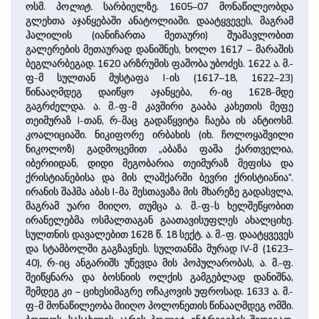
ოსმ. პო
ლიტ.
სარბიელზე. 1605–07 მონაწილეობდა
გლეხთა აჯანყებაში ანატოლიაში. დაატყვევეს, მაგრამ
ჰალილის (იანიჩართა მეთაური) შუამავლობით
გალერების მეთაურად დანიშნეს, ხოლო 1617 – მარაშის
ბეგლარბეგად. 1620 არზრუმის ფაშობა უბოძეს. 1622 ა. მ.-
ფ-მ სულთან მუსტაფა I-ის (1617–18, 1622–23)
წინააღმდეგ დაიწყო აჯანყება, რ-იც 1628-მდე
გაგრძელდა. ა. მ.-ფ-მ კავშირი გააბა კახეთის მეფე
თეიმურაზ I-თან, რ-მაც გადაწყვიტა ჩაება ის ანტიოსმ.
კოალიციაში. ნიკიფორე ირბახის (იხ. ჩოლოყაშვილი
ნიკოლოზ) გადმოცემით „აბაზა ფაშა ქართველია,
იბერიიდან, დიდი მეგობარია თეიმურაზ მეფისა და
ქრისტიანებისა და მის ლაშქარში ბევრი ქრისტიანია“.
ირანის შაჰმა აბას I-მა შესთავაზა მის მხარეზე გადასვლა,
მაგრამ უარი მიიღო, თუმცა ა. მ.-ფ-ს ხელშეწყობით
ირანელებმა ოსმალთაგან გაათავისუფლეს ახალციხე.
სულთნის დავალებით 1628 წ. 18 სექტ. ა. მ.-ფ. დაატყვევეს
და სტამბოლში გაგზავნეს. სულთანმა მურად IV-მ (1623–
40), რ-იც ანგარიშს უწევდა მის პოპულარობას, ა. მ.-ფ.
შეიწყნარა და ბოსნიის ოლქის გამგებლად დანიშნა,
შემდეგ კი – ციხესიმაგრე ოჩაკოვის უფროსად. 1633 ა. მ.-
ფ-მ მონაწილეობა მიიღო პოლონეთის წინააღმდეგ ომში.