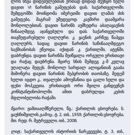
ლოს სხვა დიდებულებთან ერთად დიდად შეუწყო ხელი
დავით VI ნარინის გამეფებას დას. სა­ქარ­თვე­ლო­ში.
შემდგომში მოინდომა იმე­რეთ­ში დავით ლაშას ძის
გამეფება, მაგრამ უშედეგოდ. კავშირი დაამყარა
მონღოლებთან, დავით ნარინს აუმხედრა აბაღაყაენის
წინააღმდეგ აჯანყებული და დას. სა­ქარ­თვე­ლო­ში
თავშეფარებული ღალღური. კ. ყაენის კარზეც წაჰყვა
ღალღურს, სადაც დავით ნარინის საწინააღმდეგო
საქმიანობას ეწეოდა. იქიდან კ. ქართლში, ატენში,
დაბრუნდა. დავით ნარინმა შეიწყალა ორგული ერის­თა­ვი
და რაჭაც დაუბრუნა. მცირე ხნის შემდეგ კ-მ კვლავ
უღალატა მეფეს. მონღოლ სარდალ ალიყანთან გააბა
მიმოწერა დავით ნარინის შეპყრობის თაობაზე. მეფემ
ხელთ იგდო კ., თვალები ამოუშანთა და ცალი ხელი და
ფეხი მოჰკვეთა. ერის­თა­ვის ორი ­შვი­ლი განდევნეს
კონსტანტინოპოლში. ამით დასრულდა კების
მფლობელობა რაჭაში.
წყარო:
ჟამთააღმწერელი, წგ.: ქარ­თლის ცხოვრება, ს.
ყაუხჩი­შვილის
გამოც.
, ტ. 2, თბ., 1959; ქარ­თლის ცხოვრება,
მთ. რედ. რ. მეტრეველი, თბ., 2008.
ლიტ.
: სა­ქარ­თვე­ლოს ისტორიის ნარკვევები, ტ. 3, თბ.,