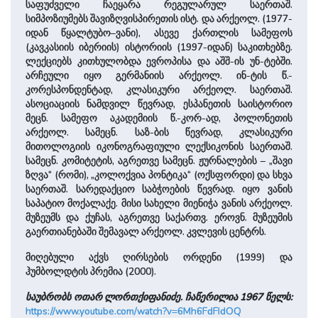
საფუძველი ჩაეყარა რეგულარულ საერთაშ.
სიმპოზიუმებს შავიზღვისპირეთის ისტ. და არქეოლ. (1977-
იდან წყალტუბო–ვანი), ასევე ქართლის სამეფოს
(კავკასიის იბერიის) ისტორიის (1997-იდან) საკითხებზე.
ლექციებს კითხულობდა ევროპისა და აშშ-ის უნ-ტებში.
არჩეული იყო გერმანიის არქეოლ. ინ-ტის წ.-
კორესპონდენტად, კლასიკური არქეოლ. საერთაშ.
ასოციაციის ნამდვილ წევრად, ესპანეთის საისტორიო
მეცნ. სამეფო აკადემიის წ.-კორ-ად, პოლონეთის
არქეოლ. სამეცნ. საზ-ბის წევრად, კლასიკური
მითოლოგიის იკონოგრაფიული ლექსიკონის საერთაშ.
სამეცნ. კომიტეტის, აგრეთვე სამეცნ. ჟურნალების – „შავი
ზღვა“ (რომი), „კოლოქვია პონტიკა“ (ოქსფორდი) და სხვა
საერთაშ. სარედაქციო საბჭოების წევრად. იყო ვანის
საპატიო მოქალაქე. მისი სახელი მიენიჭა ვანის არქეოლ.
მუზეუმს და ქუჩას, აგრეთვე საქართვ. ეროვნ. მუზეუმის
გაერთიანებაში შემავალ არქეოლ. კვლევის ცენტრს.
მიღებული აქვს ღირსების ორდენი (1999) და
ჰუმბოლდტის პრემია (2000).
საუბრობს ოთარ ლორთქიფანიძე. ჩაწერილია 1967 წელს:
https://www.youtube.com/watch?v=6Mh6FdFIdOQ