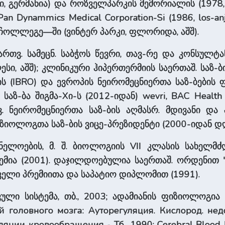
, გერმანია) და როზველპარკის მემორიალის (1978, ბ
 Pan Dynammics Medical Corporation-Si (1986, los-anj
 ჩოლლეგე—ში (ვინტერ პარკი, ფლორიდა, აშშ).
აქართვ. სამეცნ. საბჭოს წევრი, თავ-რე და კონსულტან
ი, აშშ); კლინიკური ჰიპერთერმიის საერთაშ. საზ-ბი
ის (IBRO) და ევროპის ნეირომეცნიერთა საზ-ბების
 საზ-ბა შიგმა-Xი-ს (2012-იდან) wevri, BAC Health 
თვ. ნეირომეცნიერთა საზ-ბის აღმასრ. მდივანი 
იზიოლოგთა საზ-ბის ვიცე-პრეზიდენტი (2000-იდან დ
ნელოების, მ. შ. ბიოლოგიის VII კლასის სახელმძღ
მია (2001). დაჯილდოებულია საერთაშ. ორდენით "Mer
ველი პრემიითა და საპატიო დიპლომით (1991).
ული სისტემა, თბ., 2003; ადამიანის ფიზიოლოგია ყ
головного мозга: Ауторегуляция. Кислород. недо
ции кровообращения - Тб., 1990; Cerebral Blood Flo