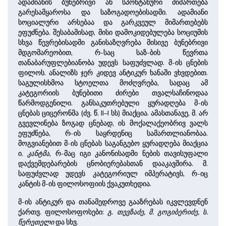
ადამიანის ბუნებრივი ან სპონტანური მიმართება
გარესამყაროსა და საზოგადოებისადმი. ადამიანი
სოციალური არსებაა და გარკვეულ მიმართებებს
ეფუძნება. შესაბამისად, მისი დამოკიდებულება სოციუმის
სხვა წევრებისადმი განისაზღვრება მისივე ბუნებრივი
მდგომარეობით, რ-საც საზ-ბის წევრთა
თანაბარუფლებიანობა უდევს საფუძვლად. მ-ის ცნების
ფილოს. ანალიზს ჯერ კიდევ ანტიკურ ხანაში ვხვდებით.
საგულისხმოა სტოელთა მოძღვრება, სადაც ამ
კატეგორიის ბუნებითი ძირები თვალსაჩინოდაა
წარმოდგენილი. განსაკუთრებული ყურადღება მ-ის
ცნებას ციცერონმა (ძვ. წ. II–I სს) მიაქცია. ამასთანავე, მ. არ
გვევლინება ზოგად ცნებად, ის მოქალაქეობრივ ვალს
ეფუძნება, რ-ის საყრდენიც სამართლიანობაა.
მოგვიანებით მ-ის ცნებას საგანგებო ყურადღება მიაქცია
ი.
კანტმა
, რ-მაც იგი კანონისადმი ნების თავისუფალი
დაქვემდებარების ცნობიერებასთან დააკავშირა. მ.
საფუძვლად უდევს კატეგორიულ იმპერატივს, რ-იც
კანტის მ-ის ფილოსოფიის ქვაკუთხედია.
მ-ის ანტიკურ და თანამედროვე გააზრებას იკვლევდნენ
ქართვ. ფილოსოფოსები:
გ. თევზაძე, მ. გოგიბერიძე, ს.
წერეთელი
და სხვ.