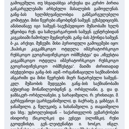
გამოცემული, თუ სხვადა­სხვა არქივ­სა და კერძო პირთა
განკარგულებაში არსებული მასალების გამოვლენას.
განყ-ბას ხელმ­ძღვა­ნე­ლობ­და განმკარგულებელი
კომიტეტი. მისი წევრები აწყობდნენ სამეცნ. ექსპედიციებს,
ამასთანავე იგი სამეცნ.-საექსპედიციო მუშაობა­ში ხელს
უწყობდა რუს. და საზღვარ­გარეთის სამეცნ. ცენტრე­ბიდან
კავ­კა­სიაში ჩამოსულ მეცნიერებს. განყ-ბას ჰქონდა სამეცნ.
ბ-კა, არ­ქივი, მუზეუმი. მისი ­პერიოდუ­ლი გამოცემები იყო:
„ზაპისკი კავ­კაზსკოგო ოტდელა იმ­პერატორს­კოგო
რუსსკოგო გეოგრაფიჩესკო­გო ობშჩესტვა“ და „იზვესტია
კავ­კაზსკოგო ოტდელა იმპერატორ­სკო­გო რუსსკოგო
გეოგრაფი­ჩეს­კოგო ობშჩესტვა“. მათ­ში ძირი­თადად
იბეჭდებო­და განყ-ბის ადმ.-ორგანიზაციული საქ­მიანობის
ან­გარიში და მისი წევ­რების მიერ ჩატარებული სამეცნ.-
კვლ. მუშაობის შედეგები. განყ-ბის საქმიანობაში
აქტიურად მონაწილეობდნენ გ. ორბელიანი, გ. და დ.
ჯამბაკურ-ორბელიანები, ვ. სარაჯი­შვი­ლი, რ. ერის­თა­ვი, მ.
გერსევანოვი (გარსევანი­შვი­ლი), დ. ბაქრაძე, გ. ყაზბეგი, მ.
ჯანა­შვი­ლი, გ. წულუკიძე, ა. ხახანა­შვი­ლი, ე. თაყაი­შვი­ლი
და სხვ.; უცხოელებიდან – სა­ქარ­თვე­ლოს ეგზარქოსები
ისიდორე (ნიკოლსკი) და ევსევი (ილინსკი), რუსი
გეოდეზისტი, გენ.-ლეიტენან­ტი ი. ხოძკო, ინგლ.