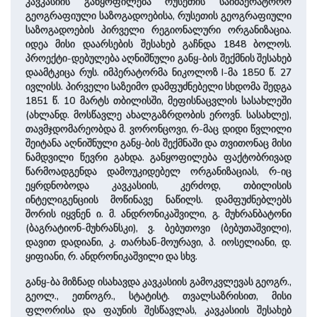
კავკასიის განყოფილება რუსეთის საიმპერატორო
გეოგრაფიული საზოგადოებისა, რუსეთის გეოგრაფიული
სა­ზოგადოების პირველი რეგიონალური ორგანიზაცია.
იდეა მისი დაარსების შე­სა­ხებ გაჩნდა 1848 ბოლოს.
პროექტი-დებულება აღნიშნული განყ-ბის შე­ქმნის შე­სახებ
დაამტკიცა რუს. იმპერატორმა ნიკოლოზ I-მა 1850 წ. 27
ივლისს. პირველი საზეიმო დამფუძნებელი სხდომა შედგა
1851 წ. 10 მარტს თბილისში, მეფისნაცვლის სასახლეში
(ახლანდ. მოსწავლე ­ახალგაზრდობის ეროვნ. სასახლე),
თავმჯდომარეობდა მ. ვორონცოვი, რ-მაც დიდი წვლილი
შეიტანა აღნიშნული განყ-ბის შექმნაში და თვითონაც მისი
ნამდვილი წევრი გახდა. განყოფილება ფაქტობრივად
წარმოადგენდა დამოუკიდებელ ორგანიზაციას, რ-იც
ეყრდნობოდა კავკასიის, კერძოდ, თბილისის
ინტელიგენციის მოწინავე ნაწილს. დამფუძნებლებს
შორის იყვნენ ი. მ. ანდრონიკა­შვილი, გ. მუხრანბატონი
(ბაგრატიონ-მუხრანსკი), ვ. ბებუთოვი (ბებუ­თა­შვი­ლი),
დავით დადიანი, კ. თარხან-მოურავი, პ. იოსელიანი, დ.
ყიფიანი, რ. ანდრონიკა­შვი­ლი და სხვ.
განყ-ბა მიზნად ისახავდა კავკასიის გამოკვლევას გეოგრ.,
გეოლ., ეთნოგრ., სტატისტ. თვალსაზრისით, მისი
ფლორისა და ფა­უნის შესწავლას, კავკასიის შე­სა­ხებ