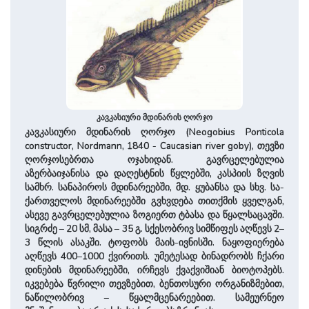
კავკასიური მდინარის ღორჯო
კავკასიური მდინარის ღორჯო (Neogobius Ponticola
constructor, Nordmann, 1840 - Caucasian river goby), თევზი
ღორჯოსებრთა ოჯახიდან. გავრცელებულია
აზერბაიჯანისა და დაღესტნის წყლებში, კასპიის ­ზღვის
სამხრ. სანაპი­როს მდინარეებში, მდ. ყუბანსა და სხვ. სა­
ქარ­თვე­ლოს მდინარეებში გვხვდე­ბა თითქმის ყველგან,
ასევე გავრცელებულია ზოგიერთ ტბასა და წყალსაცავში.
სიგრ­ძე – 20 სმ, მასა – 35 გ. სქესობრივ სიმწიფეს აღწევს 2–
3 წლის ასაკში. ტოფობს მაის-ივნისში. ნაყოფიერება
აღწევს 400–1000 ქვირითს. უმეტესად ბინადრობს ჩქარი
დი­ნების მდინარეებში, ირჩევს ქვა­ქვიშიან ბიოტოპებს.
იკვებება წვრი­ლი თევზებით, ბენთოსური ორ­განიზმებით,
ნაწილობრივ – წყალმცე­ნარეებით. სამეურნეო