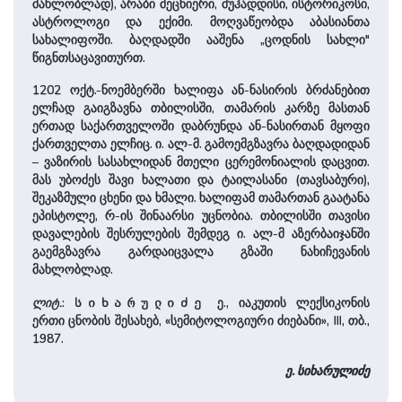
მახლობლად), არაბი მეცნიერი, მუჰადდისი, ისტორიკოსი,
ასტროლოგი და ექიმი. მოღვაწეობდა აბასიანთა
სახალიფოში. ბაღდადში ააშენა „ცოდნის სახლი"
წიგნთსაცავითურთ.
1202 ოქტ.-ნოემბერში ხალიფა ან-ნასირის ბრძანებით
ელჩად გაიგზავნა თბილისში, თამარის კარზე მასთან
ერთად საქართველოში დაბრუნდა ან-ნასირთან მყოფი
ქართველთა ელჩიც. ი. ალ-მ. გამოემგზავრა ბაღდადიდან
– ვაზირის სასახლიდან მთელი ცერემონიალის დაცვით.
მას უბოძეს შავი ხალათი და ტაილასანი (თავსაბური),
შეკაზმული ცხენი და ხმალი. ხალიფამ თამართან გაატანა
ეპისტოლე, რ-ის შინაარსი უცნობია. თბილისში თავისი
დავალების შესრულების შემდეგ ი. ალ-მ აზერბაიჯანში
გაემგზავრა გარდაიცვალა გზაში ნახიჩევანის
მახლობლად.
ლიტ.
:
ე., იაკუთის ლექსიკონის
სიხარულიძე
ერთი ცნობის შესახებ, «სემიტოლოგიური ძიებანი», III, თბ.,
1987.
ე. სიხარულიძე