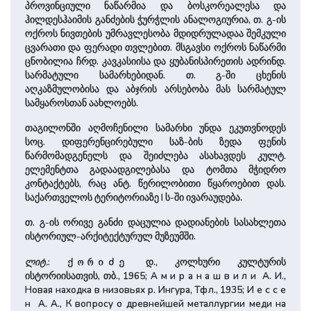
პროვინციული ნაწარმია და ბოსკორეალესა და
ჰილდესჰაიმის განძების ჭურჭლის ანალოგიურია, თ. გ-ის
ოქროს ნივთების უმრავლესობა მდიდრულადაა შემკული
ცვარათი და ფერადი თვლებით. მსგავსი ოქროს ნაწარმი
ცნობილია ჩრდ. კავკასიისა და ყუბანისპირეთის ადრინდ.
სარმატული სამარხებიდან. თ. გ-ში ცხენის
აღკაზმულობისა და აბჯრის არსებობა მას სარმატულ
სამყაროსთან აახლოებს.
თაგილონში აღმოჩენილი სამარხი უნდა ეკუთვნოდეს
სოც. დიფერენცირებული საზ-ბის ზედა ფენის
წარმომადგენელს და შეიძლება ასახავდეს კულტ.
ელემენტთა გადაადგილებასა და ტომთა მჭიდრო
კონტაქტებს, რაც ანტ. წერილობითი წყა­როებით დას.
საქარ­თვე­ლოს ტერიტორიაზე I ს-ში ივარაუდება.
თ. გ-ის ორივე განძი დაცულია დადიანების სასახლეთა
ისტორიულ-არქიტექტურულ მუზეუმში.
ლიტ.
:
დ., კოლხური კულტურის
ქორიძე
ისტორიისათვის, თბ., 1965; А м и р а н а ш в и л и А. И.,
Новая находка в низовьях р. Ингура, Тфл., 1935; И е с с е
н А. А., К вопросу о древнейшей металлургии меди на