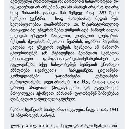
შერქმეული ერთობლივი და პირობითი სახელწოდება, რ-
იც სვანურად არ არსებობს და არ ასახავს არც ისტ. და არც
სოც. შინაარსს. გაჩნდა მას შემდეგ, რაც 1853 ზემო
სვანეთი (ცენტრი – სოფ. ლალხორი), მეფის რუს.
ხელისუფლებას დაემორჩილა. „თ. ს".ტერიტორიულად
მოიცავდა მდ. ენგურის ზემო დინების აღმ. ნაწილს ბალის
ქედიდან უშგულის ჩათვლით, ლატალის, ლენჯერის,
მესტიის, მულახის, მუჟალის, წვირმის, იფარის, ჰადიშის,
კალისა და უშგულის თემებს. სვანეთის ამ ნაწილში
ცხოვრობდნენ (ან რეზიდენცია ჰქონდათ) სვანეთის
ერისთავები – ფარჯანიან-ვარდანიძემარუშიანები და
გელოვანები. აქვე სახლობდნენ სვანეთის ცნობილი
აზნაურები („ვარგები") – ჩარკვიანები, ყიფიანები,
გოშთელიანები, ჯაფარიძეები, ქურდიანები,
ჟორჟოლიანები, დევდარიანები და სხვ., რ-თაც თავის
დროზე არაერთი (პო
ლიტ.
-ეკონ. და უფლებრივი)
პრივილეგია ჰქონდათ, ამასთან, ფლობდნენ შინაყმებსა
და ჰყავდათ ვალდებული გლეხები.
წყა­რო: სვანეთის საისტორიო ძეგლები, ნაკვ. 2, თბ., 1941
(პ. ინგოროყვას
გამოც.
).
ლიტ.
: გ ა ბ ლ ი ა ნ ი ე., ძველი და ახალი სვანეთი, თბ.,