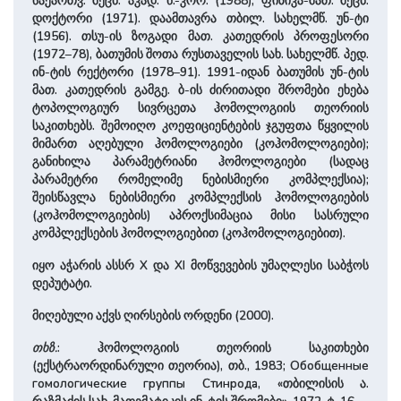
საქართვ. მეცნ. აკად. წ.-კორ. (1988), ფიზიკა-მათ. მეცნ.
დოქტორი (1971). დაამთავრა თბილ. სახელმწ. უნ-ტი
(1956). თსუ-ის ზოგადი მათ. კათედრის პროფესორი
(1972–78), ბათუმის შოთა რუსთაველის სახ. სახელმწ. პედ.
ინ-ტის რექტორი (1978–91). 1991-იდან ბათუმის უნ-ტის
მათ. კათედრის გამგე. ბ-ის ძირითადი შრომები ეხება
ტოპოლოგიურ სივრცეთა ჰომოლოგიის თეორიის
საკითხებს. შემოიღო კოეფიციენტების ჯგუფთა წყვილის
მიმართ აღებული ჰომოლოგიები (კოჰომოლოგიები);
განიხილა პარამეტრიანი ჰომოლოგიები (სადაც
პარამეტრი რომელიმე ნებისმიერი კომპლექსია);
შეისწავლა ნებისმიერი კომპლექსის ჰომოლოგიების
(კოჰომოლოგიების) აპროქსიმაცია მისი სასრული
კომპლექსების ჰომოლოგიებით (კოჰომოლოგიებით).
იყო აჭარის ასსრ X და XI მოწვევების უმაღლესი საბჭოს
დეპუტატი.
მიღებული აქვს ღირსების ორდენი (2000).
თხზ.
: ჰომოლოგიის თეორიის საკითხები
(ექსტრაორდინარული თეორია), თბ., 1983; Обобщенные
гомологические группы Стинрода, «თბილისის ა.