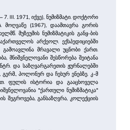
 7. III. 1971, იქვე), ნუმიზმატი. დოქტორი
მს. მოღვაწე (1967), დაამთავრა გორის
­ხელმწ. მუზეუმის ნუმიზმატიკის განყ-ბის
ა­ქარ­თვე­ლოს არქეოლ. ექსპედიციებში
), გამოავლინა მრავალი უცნობი ქართ.
 მნიშვ­ნე­ლო­ვა­ნი შესწორება შეიტანა
ცენტრ. და საზღვარგარეთის ჟურნალებში
, გერმ., პოლონურ და ჩეხურ ენებზე. კ-მ
რთ. ფულის ისტორია და გააცხოველა
ვ­ნე­ლო­ვა­ნია "ქარ­თული ნუმიზმატიკა"
ბის შეგროვება, განსაზღვრა, კოლექციის