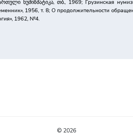
ქარ­თული ნუმიზმატიკა, თბ., 1969; Грузинская нум
менник», 1956, т. 8; О продолжительности обраще
гия», 1962, №4.
© 2026