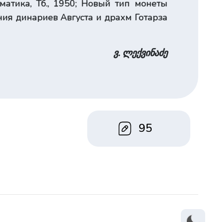
изматика, Тб., 1950; Новый тип монеты
ния динариев Августа и драхм Готарза
ვ. ლექვინაძე
95