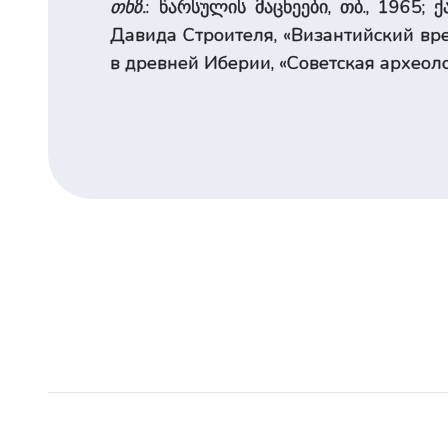
თხზ.
: წარსულის მაცნეები, თბ., 1965; 
Давида Строителя, «Византийский вре
в древней Иберии, «Советская археоло