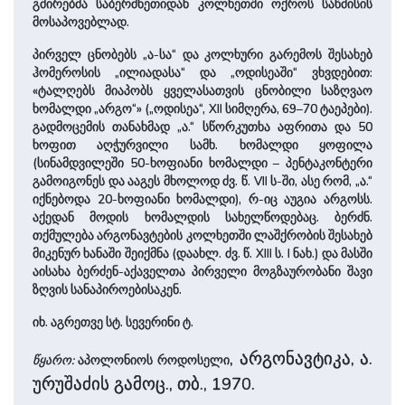
გმირებმა საბერძნეთიდან კოლხეთში ოქროს საწმისის
მოსაპოვებლად.
პირველ ცნობებს „ა-სა“ და კოლხური გარემოს შესახებ
ჰომეროსის „ილიადასა“ და „ოდისეაში“ ვხვდებით:
«ტალღებს მიაპობს ყველასათვის ცნობილი საზღვაო
ხომალდი „არგო“» („ოდისეა“, XII სიმღერა, 69–70 ტაეპები).
გადმოცემის თანახმად „ა.“ სწორკუთხა აფრითა და 50
ხოფით აღჭურვილი სამხ. ხომალდი ყოფილა
(სინამდვილეში 50-ხოფიანი ხომალდი – პენტაკონტერი
გამოიგონეს და ააგეს მხოლოდ ძვ. წ. VII ს-ში, ასე რომ, „ა.“
იქნებოდა 20-ხოფიანი ხომალდი), რ-იც აუგია არგოსს.
აქედან მოდის ხომალდის სახელწოდებაც. ბერძნ.
თქმულება არგონავტების კოლხეთში ლაშქრობის შესახებ
მიკენურ ხანაში შეიქმნა (დაახლ. ძვ. წ. XIII ს. I ნახ.) და მასში
აისახა ბერძენ-აქაველთა პირველი მოგზაურობანი შავი
ზღვის სანაპიროებისაკენ.
იხ. აგრეთვე სტ. სევერინი ტ.
, არგონავტიკა, ა.
წყარო:
აპოლონიოს როდოსელი
ურუშაძის გამოც., თბ., 1970.