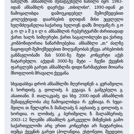
სა­ხელმწ. ანსამბლის შემადგენელი ნაწილი იყო. 1983-
იდან ანსამბლს დაერქვა „თბილისი", 1990-იდან კი
ჩამოყალიბდა ­დამოუკიდებელ შემოქმედებით
კოლექტივად. და­არ­სების დღიდან მისი უცვლე­ლი
ხელმძღვანელია სა­ქართვ. ხელოვნ. დამს. მოღვაწე რ. გ ო
გ ო ლ ა ­შ ვ ი ­ლ ი. ანსამბლის რეპერტუარში ძირითადად
ქართ. ხალხ. სიმღერები, ქართ. საგალობლები და ­ქართვ.
კომპოზიტორთა ნაწარმოებებია. ანსამბლი „თ." ძალზე
ნაყოფიერ შემოქმედებით მოღვაწეობას ეწევა. არსებობის
განმავლობაში მას 5000-ზე მეტი კონცერტი აქვს
ჩატარებული, აქედან 3000-ზე მეტი – ჩვენი ქვეყნის
ფარგლებს გარეთ. ანსამბლ­მა დიდი წარმატებით მოიარა
მსოფლიოს მრავალი ქვეყანა.
სხვა­და­სხვა დროს ანსამბლში მღეროდნენ: ა. ყურა­შვი­ლი,
ბ. სორდიძე, გ. დოლიძე, ბ. გუგავა, ნ. გამგებელი, გ.
ასათიანი, მ. თალაკვაძე, და სხვ. 2000-იდან ანსამბლის
შემადგენლობა ასე ჩამოყალიბდა: რ. გუნიავა, რ. ხუცი­
შვილი, თ. წულაური, ზ. მამალაძე, ნ. აფხაიძე, ვ. დოლიძე, ი.
სორდია, ო. ლომიძე, კ. ბერი­შვი­ლი, ზ. შალამბერიძე.
2003–12 წლებში ანსამბლს გარკვეული მიზეზების გამო
სა­ქარ­თვე­ლო­ში არც ერთი კონცერტი არ ჩაუტარებია,
თუმ­ცა ქვეყნის გარეთ (ჰოლანდია, ესტონეთი, შვედეთი,