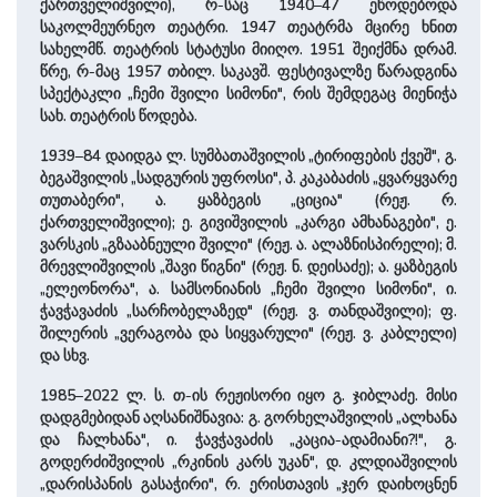
ქართველიშვილი), რ-საც 1940–47 ეწოდებოდა
საკოლმეურნეო თეატრი. 1947 თეატრმა მცირე ხნით
სახელმწ. თეატრის სტატუსი მიიღო. 1951 შეიქმნა დრამ.
წრე, რ-მაც 1957 თბილ. საკავშ. ფესტივალზე წარადგინა
სპექტაკლი „ჩემი შვილი სიმონი", რის შემდეგაც მიენიჭა
სახ. თეატრის წოდება.
1939–84 დაიდგა ლ. სუმბათაშვილის „ტირიფების ქვეშ", გ.
ბეგაშვილის „სადგურის უფროსი", პ. კაკაბაძის „ყვარყვარე
თუთაბერი", ა. ყაზბეგის „ციცია" (რეჟ. რ.
ქართველიშვილი); ე. გივიშვილის „კარგი ამხანაგები", ე.
ვარსკის „გზააბნეული შვილი" (რეჟ. ა. ალაზნისპირელი); მ.
მრევლიშვილის „შავი წიგნი" (რეჟ. ნ. დეისაძე); ა. ყაზბეგის
„ელეონორა", ა. სამსონიანის „ჩემი შვილი სიმონი", ი.
ჭავჭავაძის „სარჩობელაზედ" (რეჟ. ვ. თანდაშვილი); ფ.
შილერის „ვერაგობა და სიყვარული" (რეჟ. ვ. კაბლელი)
და სხვ.
1985–2022 ლ. ს. თ-ის რეჟისორი იყო გ. ჯიბლაძე. მისი
დადგმებიდან აღსანიშნავია: გ. გორხელაშვილის „ალხანა
და ჩალხანა", ი. ჭავჭავაძის „კაცია-ადამიანი?!", გ.
გოდერძიშვილის „რკინის კარს უკან", დ. კლდიაშვილის
„დარისპანის გასაჭირი", რ. ერისთავის „ჯერ დაიხოცნენ