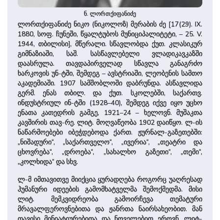
ნ. ლორთქიფანიძე
ლორთქიფანიძე ნიკო (ნიკოლოზ) მერაბის ძე [17(29). IX.
1880, სოფ. ჩუნეში, წყალტუბოს მუნიციპალიტეტი, – 25. V.
1944, თბილისი], მწერალი. სწავლობდა ქუთ. კლასიკურ
გიმნაზიაში, საშ. სასწავლებელი ვლადიკავკაზში
დაასრულა. თავდაპირველად სწავლა განაგრძო
ხარკოვის უნ-ტში, შემდეგ – ავსტრიაში, ლეობენის სამთო
აკადემიაში. 1907 სამშობლოში დაბრუნდა. ასწავლიდა
გერმ. ენას თბილ. და ქუთ. სკოლებში, საქართვ.
ინდუსტრიულ ინ-ტში (1928–40), შემდეგ იქვე იყო უცხო
ენათა კათედრის გამგე, 1921–24 – ხელოვნ. მუშაკთა
კავშირის თავ-რე. ლიტ. მოღვაწეობა 1902 დაიწყო. ლ-ის
ნაწარმოებები იბეჭდებოდა ქართ. ჟურნალ-გაზეთებში:
„ნიშადური“, „საქართველო“, „ივერია“, „თეატრი და
ცხოვრება“, „დროება“, „სახალხო გაზეთი“, „თემი“,
„კოლხიდა“ და სხვ.
ლ-მ იმთავითვე მიიქცია ყურადღება როგორც უაღრესად
ჰუმანური იდეების გამომხატველმა შემოქმედმა. მისი
ლიტ. მემკვიდრეობა გამოირჩევა თემატური
მრავალფეროვნებითა და ჟანრთა ნაირსახეობით. მან
თავისი მინიატიურებითა და ნოველებით ეროვნ. ლიტ-