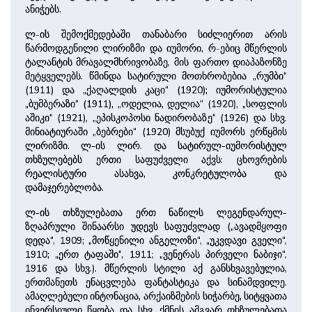
ანიჭებს.
ლ-ის შემოქმედებაში თანაბარი სიძლიერით არის
წარმოდგენილი ლირიზმი და იუმორი, რ-ებიც მწერლის
ტალანტის მრავალმხრივობაზე, მის ფართო დიაპაზონზე
მეტყველებს. წმინდა სატირული მოთხრობებია „რუმბი“
(1911) და „ქაღალდის კაცი“ (1920); იუმორისტულია
„ბუმბერაზი“ (1911), „ოდელია, დელია“ (1920), „სოფლის
აშიკი“ (1921), „ეპისკოპოსი ნადირობაზე“ (1926) და სხვ.
მინიატიურაში „ბებრები“ (1920) მსუბუქ იუმორს ერწყმის
ლირიზმი. ლ-ის ლირ. და სატირულ-იუმორისტულ
თხზულებებს ერთი საფუძველი აქვს: ცხოვრების
რეალისტური ასახვა, კონკრეტულობა და
დამაჯერებლობა.
ლ-ის თხზულებათა ერთ ნაწილს ლეგენდარულ-
ზღაპრული შინაარსი უდევს საფუძვლად („ავადმყოფი
დედა“, 1909; „მოწყენილი ანგელოზი“, „უკვდავი გველი“,
1910; „ერთ ტაფაში“, 1911; „ვენერას პირველი ნაბიჯი“,
1916 და სხვ.). მწერლის სტილი აქ განსხვავებულია,
ერთმანეთს ენაცვლება ფანტასტიკა და სინამდვილე.
ამაღლებული ინტონაცია, არქაიზმების სიჭარბე, სიტყვათა
ინვერსიული წყობა და სხვ. ქმნის ამგვარ თხზულებათა