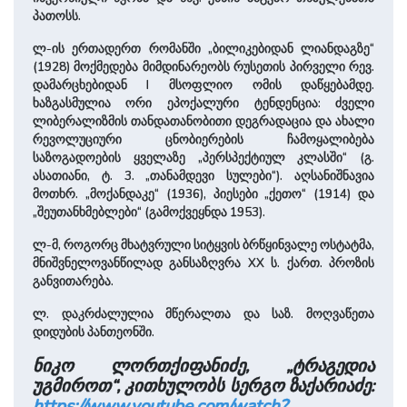
პათოსს.
ლ-ის ერთადერთ რომანში „ბილიკებიდან ლიანდაგზე“
(1928) მოქმედება მიმდინარეობს რუსეთის პირველი რევ.
დამარცხებიდან I მსოფლიო ომის დაწყებამდე.
ხაზგასმულია ორი ეპოქალური ტენდენცია: ძველი
ლიბერალიზმის თანდათანობითი დეგრადაცია და ახალი
რევოლუციური ცნობიერების ჩამოყალიბება
საზოგადოების ყველაზე „პერსპექტიულ კლასში“ (გ.
ასათიანი, ტ. 3. „თანამდევი სულები“). აღსანიშნავია
მოთხრ. „მოქანდაკე“ (1936), პიესები „ქეთო“ (1914) და
„შეუთანხმებლები“ (გამოქვეყნდა 1953).
ლ-მ, როგორც მხატვრული სიტყვის ბრწყინვალე ოსტატმა,
მნიშვნელოვანწილად განსაზღვრა XX ს. ქართ. პროზის
განვითარება.
ლ. დაკრძალულია მწერალთა და საზ. მოღვაწეთა
დიდუბის პანთეონში.
ნიკო ლორთქიფანიძე, „ტრაგედია
უგმიროთ“, კითხულობს სერგო ზაქარიაძე:
https://www.youtube.com/watch?