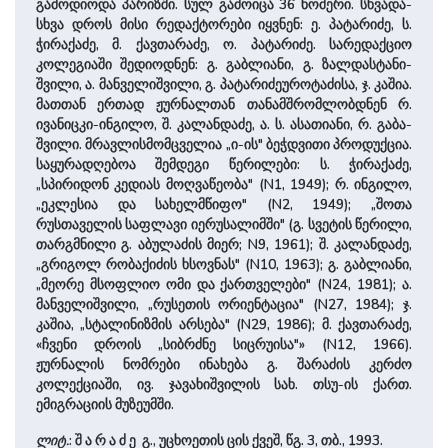
გამოდიოდა პარიზში. სულ გამოიცა 36 ნომერი. სხვა­და­
სხვა დროს მისი რედაქტორები იყვნენ: ე. პატარიძე, ს.
ჭირაქაძე, მ. ქავთარაძე, ო. პატარიძე. სარედაქციო
კოლეგიაში შედიოდნენ: გ. გაბ­ლიანი, გ. ზალდასტანი­
შვილი, ა. მანველი­შვილი, გ. პატარიძეუროტაძისა, ჯ. კაშია.
მათთან ერთად ჟურნალთან თანამშრომლობდნენ რ.
ივანიცკი-ინგილო, შ. ­კალანდაძე, ა. ს. ასათიანი, რ. გაბა­
შვილი. მრავლისმომცველია „ი-ის" ბეჭდვითი პროდუქცია.
საყურადღებოა შემდეგი წერილები: ს. ჭირაქაძე,
„სპირიდონ კედიას მოღვაწეობა" (N1, 1949); რ. ინგილო,
„ეკლესია და სა­ხელ­მწიფო" (N2, 1949); „შოთა
რუსთაველის საფლავი იერუსალიმში" (გ. სვეტის წერილი,
თარგმნილი გ. აბულაძის მიერ; N9, 1961); შ. კალანდაძე,
„გრიგოლ რობაქიძის ხსოვნას" (N10, 1963); გ. გაბლიანი,
„მეორე მსოფლიო ომი და ქართველები" (N24, 1981); ა.
მანველი­შვილი, „რუსეთის ორიენტაცია" (N27, 1984); ჯ.
კაშია, „სტალინიზმის არსება" (N29, 1986); მ. ქავთარაძე,
«ჩვენი დროის „სიბრძნე სიცრუისა"» (N12, 1966).
ჟურნალის ნომრები ინახება გ. შარაძის კერძო
კოლექციაში, ივ. ჯავახი­შვილის სახ. თსუ-ის ქართ.
ემიგრაციის მუზეუმში.
ლიტ.
: შ ა რ ა ძ ე გ., უცხოეთის ცის ქვეშ, წგ. 3, თბ., 1993.