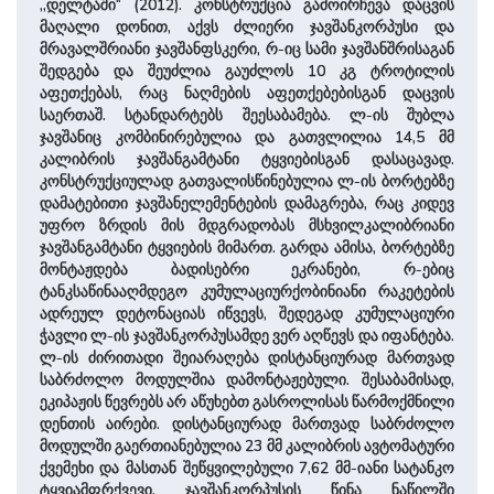
,,დელტაში“ (2012). კონსტრუქცია გამოირჩევა დაცვის
მაღალი დონით, აქვს ძლიერი ჯავშანკორპუსი და
მრავალშრიანი ჯავშანფსკერი, რ-იც სამი ჯავშანშრისაგან
შედგება და შეუძლია გაუძლოს 10 კგ ტროტილის
აფეთქებას, რაც ნაღმების აფეთქებებისგან დაცვის
საერთაშ. სტანდარტებს შეესაბამება. ლ-ის შუბლა
ჯავშანიც კომბინირებულია და გათვლილია 14,5 მმ
კალიბრის ჯავშანგამტანი ტყვიებისგან დასაცავად.
კონსტრუქციულად გათვალისწინებულია ლ-ის ბორტებზე
დამატებითი ჯავშანელემენტების დამაგრება, რაც კიდევ
უფრო ზრდის მის მდგრადობას მსხვილკალიბრიანი
ჯავშანგამტანი ტყვიების მიმართ. გარდა ამისა, ბორტებზე
მონტაჟდება ბადისებრი ეკრანები, რ-ებიც
ტანკსაწინააღმდეგო კუმულაციურქობინიანი რაკეტების
ადრეულ დეტონაციას იწვევს, შედეგად კუმულაციური
ჭავლი ლ-ის ჯავშანკორპუსამდე ვერ აღწევს და იფანტება.
ლ-ის ძირითადი შეიარაღება დისტანციურად მართვად
საბრძოლო მოდულშია დამონტაჟებული. შესაბამისად,
ეკიპაჟის წევრებს არ აწუხებთ გასროლისას წარმოქმნილი
დენთის აირები. დისტანციურად მართვად საბრძოლო
მოდულში გაერთიანებულია 23 მმ კალიბრის ავტომატური
ქვემეხი და მასთან შეწყვილებული 7,62 მმ-იანი სატანკო
ტყვიამფრქვევი. ჯავშანკორპუსის წინა ნაწილში