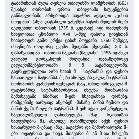
ტაბარისთან ბუღა თურქის თბილისში ლაშქრობის (853)
შესახებ თხრობის დროს. თბილისში საუკუნეების
განმავლობაში არსებობდა სავაჭრო ადგილი „ციხის
მოედანი“ (ასეა დატანილი ვახუშტი ბატონიშვილის მიერ
შედგენილ თბილისის 1735 წ. გეგმაზე). იგი რამდენიმე
სახელითაა ცნობილი: XVII ს-მდე დაბლა ციხესთან
სიახლოვის გამო ერქვა ციხის მოედანი, 1750 შემდეგ
იხსენიება როგორც ქვემო მეიდანი (მეიდანი), XIX ს.
დასაწყისიდან – თათრის მაედანი (მაედანი), 1958-იდან კი
ვახტანგ გორგასლის მოედანია. თანამედროვე
ქალაქთმშენებლობაში, მ. შ. საქართველოში,
გავრცელებულია ორი სახის მ. – სატრანსპ. და ფეხით
სასიარულო. სატრანსპ. მ-ები ასრულებს ქალაქში ტრანსპ.
მოძრაობის კვანძების ფუნქციას (მაგ., თბილისში ყველა მ.
ფაქტობრივ სატრანსპორტოა). ინტენს. მოძრაობის
შემთხვევაში ხშირად მ-ებს სხვადასხვა დონეზე,
რამდენიმე იარუსად აწყობენ (მიწაზე, მიწის ზემოთ და
მიწის ქვეშ). ზოგჯერ სატრანსპ. მ-ებს აქვთ კონკრეტული,
სპეციალიზებული დანიშნულება (მაგ., რკინიგზის
სადგურების მ.). ასეთივე დანიშნულება აქვს ფეხით
სასიარულო მ-ებსაც (მაგ., სავაჭრო და მემორიალური მ-
ები, თეატრისა და სხვ.). მთავარი მ. ან მ-თა სისტემა