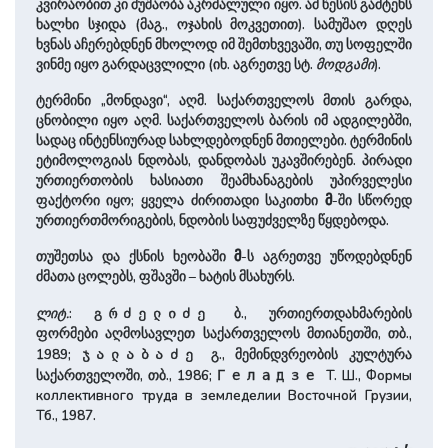
კვირაობით კი მუშაობა აკრძალული იყო. ამ წესის გამტეხს
ხალხი სჯიდა (მაგ., ოჯახის მოკვეთით). სამუშაო დღეს
ხვნას აჩერებდნენ მხოლოდ იმ შემთხვევაში, თუ სოფელში
ვინმე იყო გარდაცვლილი (იხ. აგრეთვე სტ.
მოდგამი
).
ტერმინი „მონდავი“, აღმ. საქართველოს მთის გარდა,
ცნობილი იყო აღმ. საქართველოს ბარის იმ ადგილებში,
სადაც ინტენსიურად სახლდებოდნენ მთიელები. ტერმინის
ეტიმოლოგიას ნდობას, დანდობას უკავშირებენ. პირადი
ურთიერთობის ხასიათი შეამხანაგების უპირველესი
ფაქტორი იყო; ყველა ძირითადი საკითხი
მ
-ში სწორედ
ურთიერთმორიგების, ნდობის საფუძველზე წყდებოდა.
თუშეთსა და ქსნის ხეობაში
მ
-ს აგრეთვე უწოდებდნენ
ძმათა ცოლებს, ფშავში – ხატის მსახურს.
ლიტ.
:
ბ., ურთიერთდახმარების
გრძელიძე
ფორმები აღმოსავლეთ საქართველოს მთიანეთში, თბ.,
1989;
გ., მემინდვრეობის კულტურა
ჯალაბაძე
საქართველოში, თბ., 1986;
Т. Ш., Формы
Геладзе
коллективного труда в земледелии Восточной Грузии,
Тб., 1987.