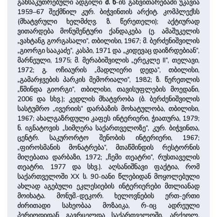
განსაკუთრებული ადგილი
მ. ხ
-ის განვითარებაში უკავია
1959–67 შექმნილ კურ. ბიჭვინთის არქიტ. კომპლექსს
(მხატვრული ხელმძღვ. ზ. წერეთელი); აქტიურად
ვითარდება მონუმენტური ქანდაკება (ე. ამაშუკელის
„ვახტანგ გორგასალი“, თბილისი, 1967; მ. ბერძენიშვილის
„გიორგი სააკაძე“, კასპი, 1971 და „კიდევაც დაიზრდებიან“,
მარნეული, 1975; მ. მერაბიშვილის „ერეკლე II“, თელავი,
1972; გ. ოჩიაურის „მადლიერი დედა“, თბილისი,
„გამარჯვების პარკის მემორიალი“, 1982; ზ. წერეთლის
„წმინდა გიორგი“, თბილისი, თავისუფლების მოედანი,
2006 და სხვ.); კედლის მხატვრობა (ბ. ბერძენიშვილის
სასტუმრო „ივერიის“ დარბაზის მოხატულობა, თბილისი,
1967; ახალგაზრდული კაფეს ინტერიერი, ჭიათურა, 1979;
ნ. იგნატოვის „სიმღერა საქართველოზე“, კურ. ბიჭვინთა,
ცენტრ. საკურორტო შენობის ინტერიერი, 1967;
„ფიროსმანის მონატრება“, მთაწმინდის რესტორნის
მიღებათა დარბაზი, 1972; „ჩემი თეატრი“, რუსთაველის
თეატრი, 1977 და სხვ.). აღსანიშნავი ფაქტია, რომ
საქართველოში XX ს. 90-იანი წლებიდან მოყოლებული
ახლად აგებული ეკლესიების ინტერიერები მთლიანად
მოიხატა. მონუმ.-დეკორ. ხელოვნების ერთ-ერთი
ძირითადი სახეობაა მოზაიკა, რ-იც ადრეული
პერიოდიდან გავრცელდა საქართველოში. არქეოლ.