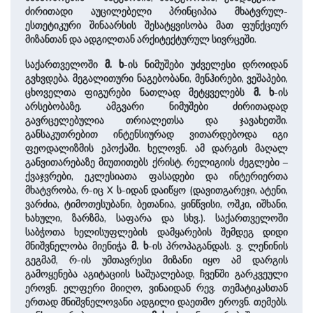
ძირითადი აუცილებელი პრინციპია მხატვრულ-
ესთეტიკური შინაარსის შესატყვისობა მათ ფუნქციურ
მიზანთან და ადგილთან არქიტექტურულ სივრცეში.
საქართველოში
მ. ხ
-ის ნიმუშები უძველესი დროიდან
გვხვდება. მეგალითური ნაგებობანი, მენჰირები, ვეშაპები,
ცხოველთა ფიგურები ნათლად მეტყველებს
მ. ხ
-ის
არსებობაზე. ამგვარი ნიმუშები ძირითადად
გავრცელებულია თრიალეთსა და ჯავახეთში.
განსაკუთრებით ინტენსიურად ვითარდებოდა იგი
ფეოდალიზმის ეპოქაში. ხელოვნ. ამ დარგის მაღალ
განვითარებაზე მიუთითებს ქრისტ. რელიგიის ძეგლები –
ქვაჯვრები, ეკლესიათა ფასადები და ინტერიერთა
მხატვრობა, რ-იც X ს-იდან დაიწყო (დავითგარეჯი, ატენი,
ვარძია, ტიმოთესუბანი, ბეთანია, ყინწვისი, ოშკი, იშხანი,
ხახული, ზარზმა, საფარა და სხვ.). საქართველოში
საბჭოთა ხელისუფლების დამყარების შემდეგ დიდი
მნიშვნელობა მიენიჭა
მ. ხ
-ის პროპაგანდას. ვ. ლენინის
გეგმამ, რ-ის უმთავრესი მიზანი იყო ამ დარგის
გამოყენება აგიტაციის საშუალებად, ჩვენში გარკვეული
ეროვნ. ელფერი მიიღო, ვინაიდან რევ. თემატიკასთან
ერთად მნიშვნელოვანი ადგილი დაეთმო ეროვნ. თემებს.