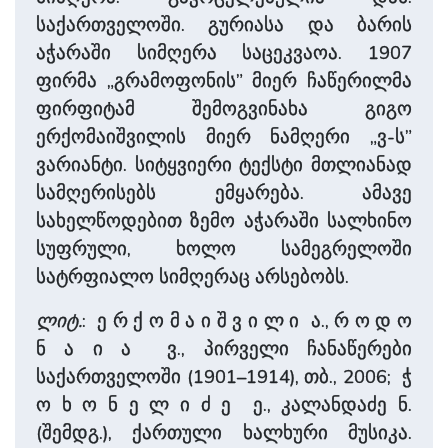
საქართველოში. გურიასა და ბარის
აჭარაში სიმღერა საცეკვაოა. 1907
ფირმა „გრამოფონის” მიერ ჩაწერილმა
ფირფიტამ შემოგვინახა გიგო
ერქომაიშვილის მიერ ნამღერი „ვ-ს”
ვარიანტი. სიტყვიერი ტექსტი მთლიანად
სამღერისებს ემყარება. ამავე
სახელწოდებით ზემო აჭარაში სალხინო
სუფრული, ხოლო სამეგრელოში
სატრფიალო სიმღერაც არსებობს.
ლიტ.
: ე რ ქ ო მ ა ი შ ვ ი ლ ი ა., რ ო დ ო
ნ ა ი ა ვ., პირველი ჩანაწერები
საქართველოში (1901–1914), თბ., 2006; ჭ
ო ხ ო ნ ე ლ ი ძ ე ე., კალანდაძე ნ.
(შემდგ.), ქართული ხალხური მუსიკა.