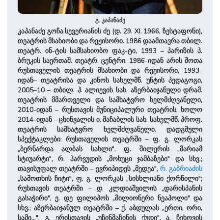
გ. კაპანაძე
კაპანაძე გოჩა სევერიანის ძე (დ. 29. XI. 1966, ზესტაფონი),
თეატრის მსახიობი და რეჟისორი. 1986 დაამთავრა თბილ.
თეატრ. ინ-ტის სამსახიობო ფაკ-ტი, 1993 – პარიზის პ.
ბრუკის საერთაშ. თეატრ. ცენტრი. 1986-იდან არის შოთა
რუსთაველის თეატრის მსახიობი და რეჟისორი, 1993-
იდან– თეატრისა და კინოს სა­ხელმწ. უნტის პედაგოგი,
2005–10 – თბილ. ჰ. ალიევის სახ. აზერბაიჯანული დრამ.
თეატრის მმართველი და სამხატვრო ხელმძღვანელი,
2010-იდან – რუსთავის მუნიციპალური თეატრის, ხოლო
2014-იდან – ცხინ­ვალის ი. მაჩაბლის სახ. სა­ხელმწ. პროფ.
თეატრის სამხატვ­რო ხელმძღვანელი. დადგმული
სპექტაკლები: რუსთაველის თეატრში – ფ. გ. ლორკას
„ბერნარდა ალბას სახლი", ფ. შილერის „მარიამ
სტიუარტი", რ. ჰარვუდის „მოხუცი ჯამბაზები" და სხვ.;
თავისუფალ თეატრში – ევრიპიდეს „მედეა",
რ. გაბრიაძის
„სამოთხის ჩიტი", ფ. გ. ლორკას „სისხლიანი ქორწილი";
რუსთავის თეატრში – დ. კლდია­შვი­ლის „დარისპანის
გასაჭირი", ე. დე ფილიპოს „მილიონერი ნეაპოლი" და
სხვ.; აზერბაიჯანულ თეატრში – ქ. აბდულას „ერთი, ორი,
სამი…", გ. ერის­თა­ვის „უჩინმაჩინის ქუდი", ა. ჩეხოვის