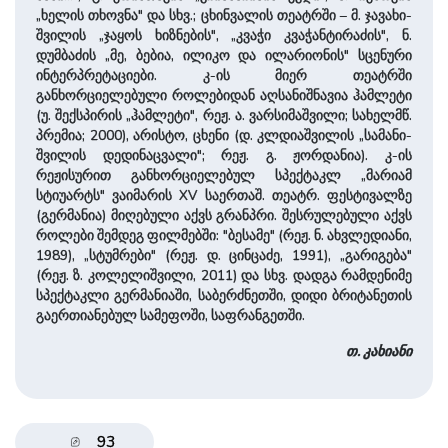
„ხელის თხოვნა" და სხვ.; ცხინ­ვალის თეატრში – მ. ჯავახი­
შვი­ლის „ჯაყოს ხიზნების", „კვაჭი კვაჭანტირაძის", ნ.
დუმბაძის „მე, ბებია, ილიკო და ილარიონის" სცენური
ინტერპრეტაციები. კ-ის მიერ თეატრში
განხორციელებული როლებიდან აღსანიშნავია ჰამლეტი
(უ. შექსპირის „ჰამლეტი", რეჟ. ა. ვარსიმა­შვილი; სა­ხელმწ.
პრემია; 2000), არისტო, ცხენი (დ. კლდია­შვი­ლის „სამანი­
შვი­ლის დედინაცვალი"; რეჟ. გ. ჟორდანია). კ-ის
რეჟისურით განხორციელებულ სპექტაკლ „მარიამ
სტიუარტს" ვაიმარის XV საერთაშ. თეატრ. ფესტივალზე
(გერმანია) მიღებული აქვს გრანპრი. შესრულებული აქვს
როლები შემდეგ ფილმებში: "ბესამე" (რეჟ. ნ. ახვ­ლედიანი,
1989), „სტუმრები" (რეჟ. დ. ცინცაძე, 1991), „გარიგება"
(რეჟ. ზ. კოლელიშვილი, 2011) და სხვ. დადგა რამდენიმე
სპექტაკლი გერმანიაში, საბერძნეთში, დიდი ბრიტანეთის
გაერთიანებულ სამეფოში, საფრანგეთში.
თ. კახიანი
93